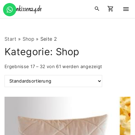
S
Zirbenkissen24.de
k
i
p
t
Start
»
Shop
»
Seite 2
o
Kategorie:
Shop
c
o
Ergebnisse 17 – 32 von 61 werden angezeigt
n
t
e
n
t