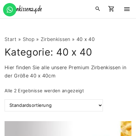
S
Zirbenkissen24.de
k
i
p
t
Start
»
Shop
»
Zirbenkissen
»
40 x 40
o
Kategorie:
40 x 40
c
o
Hier finden Sie alle unsere Premium Zirbenkissen in
n
der Größe 40 x 40cm
t
e
Alle 2 Ergebnisse werden angezeigt
n
t