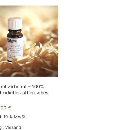
 ml Zirbenöl – 100%
trürliches ätherisches
,00
€
kl. 19 % MwSt.
gl.
Versand