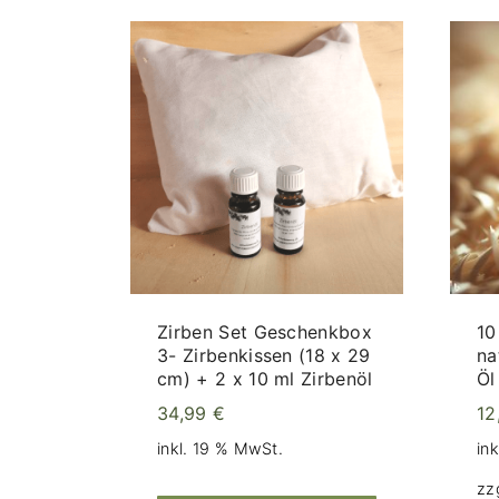
Zirben Set Geschenkbox
10
3- Zirbenkissen (18 x 29
na
cm) + 2 x 10 ml Zirbenöl
Öl
34,99
€
12
inkl. 19 % MwSt.
in
zz