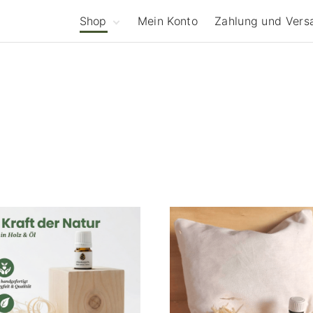
Shop
Mein Konto
Zahlung und Vers
Zirbenholz
Kissenhüllen
Zirbenkissen
40 x 40
Zirbenspäne
50 x 50
Zirbenöl
40 x 60
Geschenke aus
40 x 80
Zirbe
80 x 80
Kapokkissen
40 x 80
Zirbendecken
80 x 80