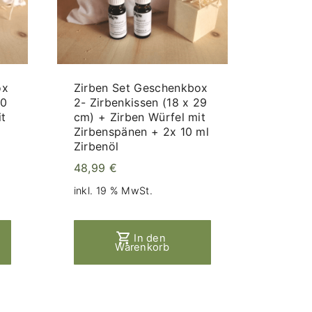
ox
Zirben Set Geschenkbox
30
2- Zirbenkissen (18 x 29
t
cm) + Zirben Würfel mit
Zirbenspänen + 2x 10 ml
Zirbenöl
48,99
€
inkl. 19 % MwSt.
In den
Warenkorb