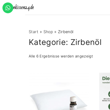
S
Zirbenkissen24.de
k
i
p
t
Start
»
Shop
»
Zirbenöl
o
Kategorie:
Zirbenöl
c
o
n
Alle 6 Ergebnisse werden angezeigt
t
e
n
t