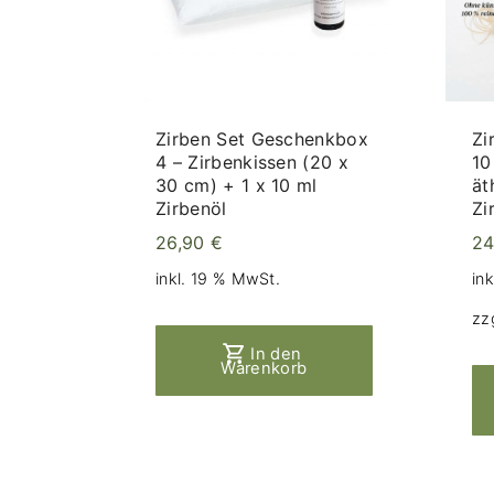
Zirben Set Geschenkbox
Zi
4 – Zirbenkissen (20 x
10
30 cm) + 1 x 10 ml
ät
Zirbenöl
Zi
26,90
€
24
inkl. 19 % MwSt.
in
zz
In den
Warenkorb