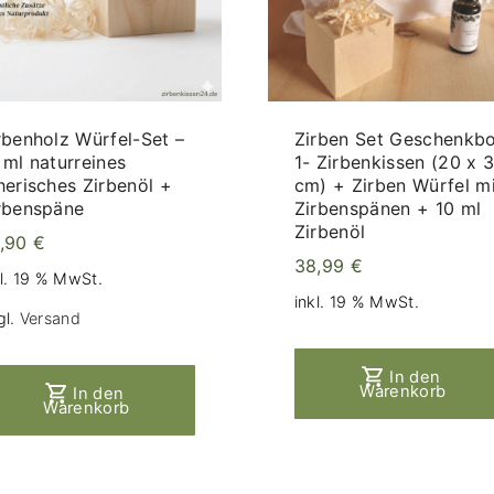
rbenholz Würfel-Set –
Zirben Set Geschenkb
 ml naturreines
1- Zirbenkissen (20 x 
herisches Zirbenöl +
cm) + Zirben Würfel mi
rbenspäne
Zirbenspänen + 10 ml
Zirbenöl
,90
€
38,99
€
kl. 19 % MwSt.
inkl. 19 % MwSt.
gl.
Versand
In den
Warenkorb
In den
Warenkorb