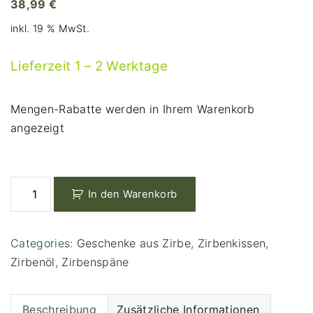
38,99
€
inkl. 19 % MwSt.
Lieferzeit 1 – 2 Werktage
Mengen-Rabatte werden in Ihrem Warenkorb
angezeigt
Z
i
Z
In den Warenkorb
r
i
b
r
e
b
Categories:
Geschenke aus Zirbe
,
Zirbenkissen
,
n
e
Zirbenöl
,
Zirbenspäne
S
n
e
S
t
e
Beschreibung
Zusätzliche Informationen