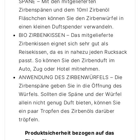
SPÄNE – Mit den mitgelieferten
Z
Z
Zirbenspänen und dem 10ml Zirbenöl
i
i
Fläschchen können Sie den Zirbenwürfel in
r
r
einen kleinen Duftspender verwandeln.
b
b
BIO ZIRBENKISSEN – Das mitgelieferte
e
e
n
Zirbenkissen eignet sich sehr gut als
n
W
Reisekissen, da es in nahezu jeden Rucksack
W
ü
passt. So können Sie den Zirbenduft im
ü
r
Auto, Zug oder Hotel mitnehmen.
r
f
f
ANWENDUNG DES ZIRBENWÜRFELS – Die
e
e
Zirbenspäne geben Sie in die Öffnung des
l
l
Würfels. Sollten die Späne und der Würfel
–
m
allein nicht genug Duft bieten, können Sie
Z
i
ein paar Tropfen des Zirbenöls darüber
i
t
tröpfeln.
r
Z
b
i
Produktsicherheit bezogen auf das
e
r