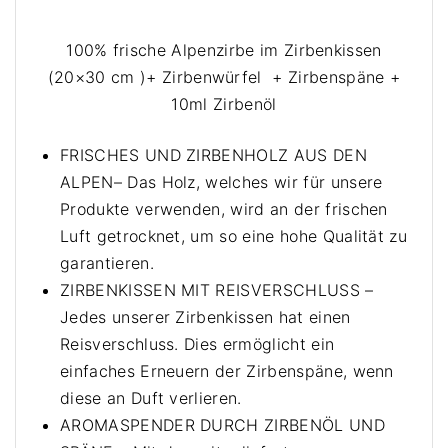
e
e
n
n
100% frische Alpenzirbe im Zirbenkissen
k
k
(20×30 cm )+ Zirbenwürfel + Zirbenspäne +
i
i
10ml Zirbenöl
s
s
s
s
FRISCHES UND ZIRBENHOLZ AUS DEN
e
e
ALPEN– Das Holz, welches wir für unsere
n
n
Produkte verwenden, wird an der frischen
(
(
Luft getrocknet, um so eine hohe Qualität zu
1
2
8
garantieren.
0
x
ZIRBENKISSEN MIT REISVERSCHLUSS –
x
2
Jedes unserer Zirbenkissen hat einen
3
9
0
Reisverschluss. Dies ermöglicht ein
c
c
einfaches Erneuern der Zirbenspäne, wenn
m
m
diese an Duft verlieren.
)
)
AROMASPENDER DURCH ZIRBENÖL UND
–
+