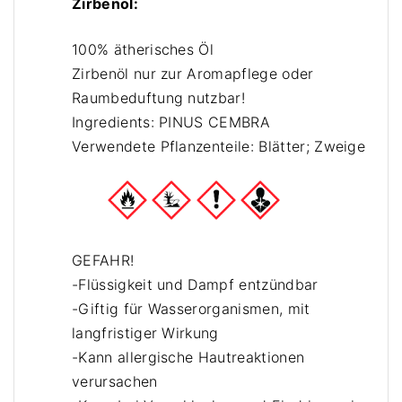
Zirbenöl:
n
b
s
e
100% ätherisches Öl
p
n
Zirbenöl nur zur Aromapflege oder
ä
s
Raumbeduftung nutzbar!
n
p
Ingredients: PINUS CEMBRA
e
ä
Verwendete Pflanzenteile: Blätter; Zweige
I
n
+
e
2
n
x
+
1
1
GEFAHR!
0
0
m
-Flüssigkeit und Dampf entzündbar
m
l
-Giftig für Wasserorganismen, mit
l
Z
langfristiger Wirkung
Z
i
i
-Kann allergische Hautreaktionen
r
r
verursachen
b
b