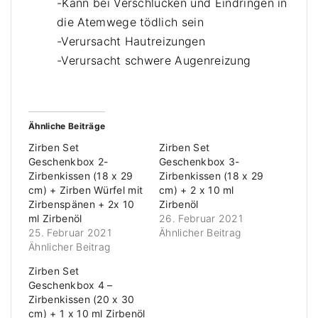
-Kann bei Verschlucken und Eindringen in
e
e
die Atemwege tödlich sein
n
n
-Verursacht Hautreizungen
ö
ö
-Verursacht schwere Augenreizung
l
l
M
M
e
e
n
n
Ähnliche Beiträge
g
Zirben Set
Zirben Set
e
Geschenkbox 2-
Geschenkbox 3-
Zirbenkissen (18 x 29
Zirbenkissen (18 x 29
cm) + Zirben Würfel mit
cm) + 2 x 10 ml
Zirbenspänen + 2x 10
Zirbenöl
ml Zirbenöl
26. Februar 2021
25. Februar 2021
Ähnlicher Beitrag
Ähnlicher Beitrag
Zirben Set
Geschenkbox 4 –
Zirbenkissen (20 x 30
cm) + 1 x 10 ml Zirbenöl