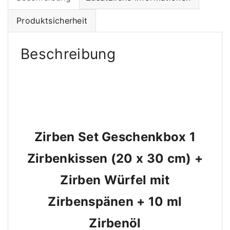
I
t
G
Produktsicherheit
G
e
e
s
s
Beschreibung
c
c
h
h
e
e
n
n
k
k
s
b
b
Zirben Set Geschenkbox 1
o
o
x
Zirbenkissen (20 x 30 cm) +
x
1
I
-
Zirben Würfel mit
Z
Z
i
Zirbenspänen + 10 ml
i
r
r
Zirbenöl
b
b