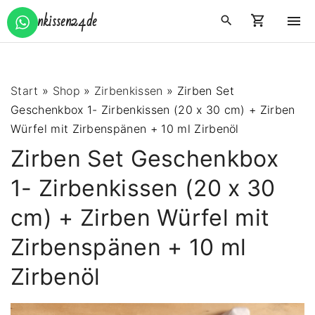
S
Zirbenkissen24.de
k
i
p
t
Start
»
Shop
»
Zirbenkissen
»
Zirben Set
o
Geschenkbox 1- Zirbenkissen (20 x 30 cm) + Zirben
c
Würfel mit Zirbenspänen + 10 ml Zirbenöl
o
Zirben Set Geschenkbox
n
t
1- Zirbenkissen (20 x 30
e
cm) + Zirben Würfel mit
n
t
Zirbenspänen + 10 ml
Zirbenöl