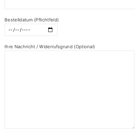
i
e
Bestelldatum (Pflichtfeld)
s
e
s
F
Ihre Nachricht / Widerrufsgrund (Optional)
e
l
d
l
e
e
r.