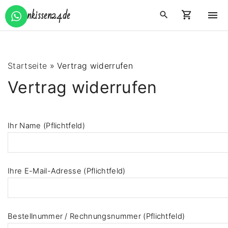
S
Zirbenkissen24.de
k
i
p
t
Startseite
»
Vertrag widerrufen
o
Vertrag widerrufen
c
o
B
n
Ihr Name (Pflichtfeld)
it
t
t
e
e
n
l
t
Ihre E-Mail-Adresse (Pflichtfeld)
a
s
s
e
Bestellnummer / Rechnungsnummer (Pflichtfeld)
d