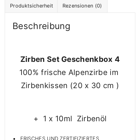
Produktsicherheit
Rezensionen (0)
G
e
s
Beschreibung
c
h
e
n
Zirben Set Geschenkbox 4
k
b
100% frische Alpenzirbe im
o
Zirbenkissen (20 x 3
0 cm )
x
4
-
Z
i
+ 1 x 10ml Zirbenöl
r
b
FRISCHES UND ZERTIFIZIERTES
e