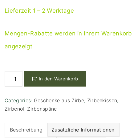
Lieferzeit 1 – 2 Werktage
Mengen-Rabatte werden in Ihrem Warenkorb
angezeigt
Z
In den Warenkorb
i
r
b
Categories:
Geschenke aus Zirbe
,
Zirbenkissen
,
e
Zirbenöl
,
Zirbenspäne
n
S
e
Beschreibung
Zusätzliche Informationen
t