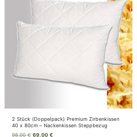
2 Stück (Doppelpack) Premium Zirbenkissen
40 x 80cm – Nackenkissen Steppbezug
U
A
98,00
€
69,00
€