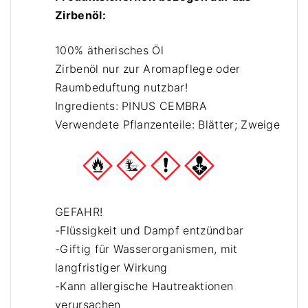
Zirbenöl:
x
1
100% ätherisches Öl
0
m
Zirbenöl nur zur Aromapflege oder
l
Raumbeduftung nutzbar!
Z
Ingredients: PINUS CEMBRA
i
Verwendete Pflanzenteile: Blätter; Zweige
r
b
e
n
ö
GEFAHR!
l
-Flüssigkeit und Dampf entzündbar
M
-Giftig für Wasserorganismen, mit
e
langfristiger Wirkung
n
-Kann allergische Hautreaktionen
g
verursachen