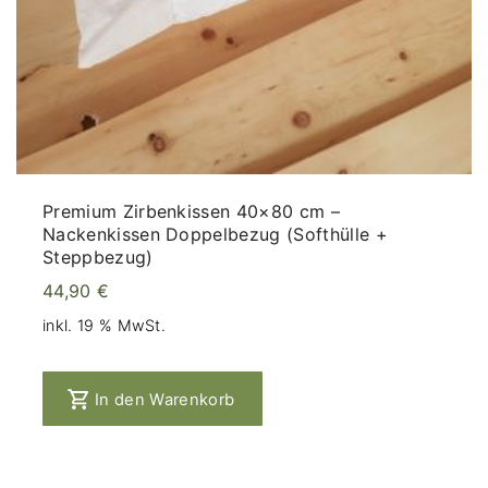
€
Premium Zirbenkissen 40×80 cm –
Nackenkissen Doppelbezug (Softhülle +
Steppbezug)
44,90
€
inkl. 19 % MwSt.
In den Warenkorb