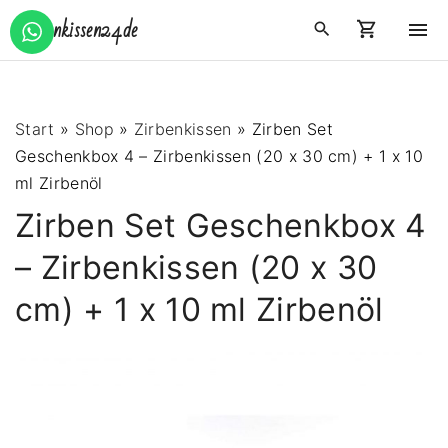
S
Zirbenkissen24.de
k
i
p
t
Start
»
Shop
»
Zirbenkissen
»
Zirben Set
o
Geschenkbox 4 – Zirbenkissen (20 x 30 cm) + 1 x 10
c
ml Zirbenöl
o
Zirben Set Geschenkbox 4
n
t
– Zirbenkissen (20 x 30
e
cm) + 1 x 10 ml Zirbenöl
n
t