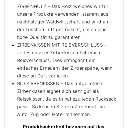
n
ZIRBENHOLZ – Das Holz, welches wir für
k
unsere Produkte verwenden, stammt aus
i
nachhaltiger Waldwirtschaft und wird an
s
der frischen Luft getrocknet, um so eine
s
hohe Qualität zu garantieren.
e
ZIRBENKISSEN MIT REISVERSCHLUSS –
n
Jedes unserer Zirbenkissen hat einen
(
Reisverschluss. Dies ermöglicht ein
2
einfaches Erneuern der Zirbenspäne, wenn
0
diese an Duft verlieren.
x
BIO ZIRBENKISSEN – Das mitgelieferte
3
Zirbenkissen eignet sich sehr gut als
0
Reisekissen, da es in nahezu jeden Rucksack
c
m
passt. So können Sie den Zirbenduft im
)
Auto, Zug oder Hotel mitnehmen.
+
Produktsicherheit bezogen auf das
1