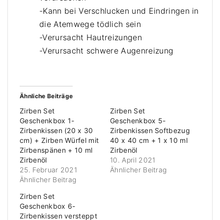
e
-Kann bei Verschlucken und Eindringen in
die Atemwege tödlich sein
-Verursacht Hautreizungen
-Verursacht schwere Augenreizung
Ähnliche Beiträge
Zirben Set
Zirben Set
Geschenkbox 1-
Geschenkbox 5-
Zirbenkissen (20 x 30
Zirbenkissen Softbezug
cm) + Zirben Würfel mit
40 x 40 cm + 1 x 10 ml
Zirbenspänen + 10 ml
Zirbenöl
Zirbenöl
10. April 2021
25. Februar 2021
Ähnlicher Beitrag
Ähnlicher Beitrag
Zirben Set
Geschenkbox 6-
Zirbenkissen versteppt