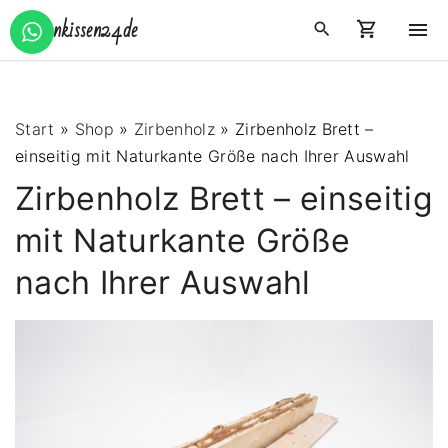
S
Zirbenkissen24.de
k
i
p
t
Start
»
Shop
»
Zirbenholz
»
Zirbenholz Brett –
o
einseitig mit Naturkante Größe nach Ihrer Auswahl
c
Zirbenholz Brett – einseitig
o
n
mit Naturkante Größe
t
nach Ihrer Auswahl
e
n
t