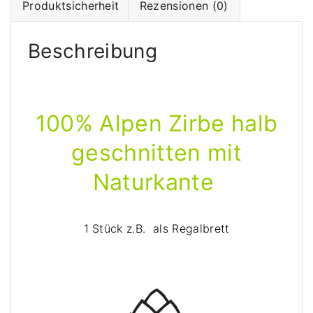
Produktsicherheit
Rezensionen (0)
z
B
r
Beschreibung
e
t
t
-
100% Alpen Zirbe halb
e
geschnitten mit
i
n
Naturkante
s
e
i
1 Stück z.B. als Regalbrett
t
i
g
m
i