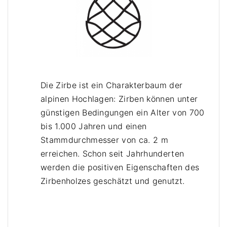
t
N
a
t
u
r
k
Die Zirbe ist ein Charakterbaum der
a
alpinen Hochlagen: Zirben können unter
n
günstigen Bedingungen ein Alter von 700
t
bis 1.000 Jahren und einen
e
Stammdurchmesser von ca. 2 m
G
erreichen. Schon seit Jahrhunderten
r
werden die positiven Eigenschaften des
ö
Zirbenholzes geschätzt und genutzt.
ß
e
n
a