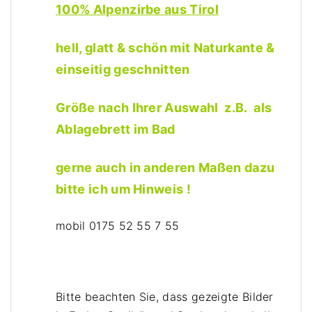
100% Alpenzirbe aus Tirol
c
h
I
hell, glatt & schön mit Naturkante &
h
einseitig geschnitten
r
e
Größe nach Ihrer Auswahl z.B. als
r
Ablagebrett im Bad
A
u
s
gerne auch in anderen Maßen dazu
w
bitte ich um Hinweis !
a
h
mobil 0175 52 55 7 55
l
M
e
n
Bitte beachten Sie, dass gezeigte Bilder
g