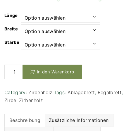
Länge
Breite
Stärke
Z
In den Warenkorb
i
r
b
Category:
Zirbenholz
Tags:
Ablagebrett
,
Regalbrett
,
e
Zirbe
,
Zirbenholz
n
h
o
Beschreibung
Zusätzliche Informationen
l