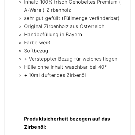
Inhalt: 100% frisch Gehobeltes Premium (
u
A-Ware ) Zirbenholz
g
sehr gut gefüllt (Füllmenge veränderbar)
e
Original Zirbenholz aus Österreich
x
Handbefüllung in Bayern
t
Farbe weiß
r
Softbezug
a
+ Versteppter Bezug für weiches liegen
w
e
Hülle ohne Inhalt waschbar bei 40°
i
+ 10ml duftendes Zirbenöl
c
h
e
s
L
Produktsicherheit bezogen auf das
i
e
Zirbenöl:
g