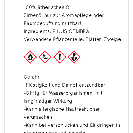
e
100% ätherisches Öl
n
Zirbenöl nur zur Aromapflege oder
+
Raumbeduftung nutzbar!
1
Ingredients: PINUS CEMBRA
0
Verwendete Pflanzenteile: Blätter; Zweige
m
l
n
a
t
Gefahr!
u
-Flüssigkeit und Dampf entzündbar
r
-Giftig für Wasserorganismen, mit
r
langfristiger Wirkung
e
-Kann allergische Hautreaktionen
i
verursachen
n
-Kann bei Verschlucken und Eindringen in
e
s