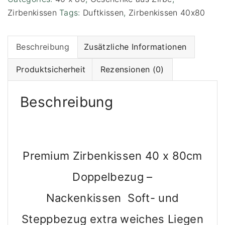
i
Zirbenkissen
Tags:
Duftkissen
,
Zirbenkissen 40x80
u
m
Z
Beschreibung
Zusätzliche Informationen
i
Produktsicherheit
Rezensionen (0)
r
b
e
Beschreibung
n
k
i
s
Premium Zirbenkissen 40 x 80cm
s
e
Doppelbezug –
n
4
Nackenkissen Soft- und
0
Steppbezug extra weiches Liegen
x