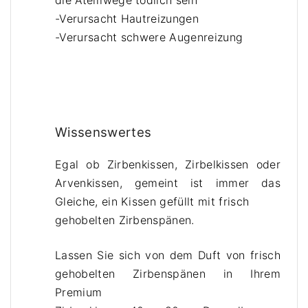
die Atemwege tödlich sein
ä
-Verursacht Hautreizungen
t
-Verursacht schwere Augenreizung
h
e
r
i
s
Wissenswertes
c
h
Egal ob Zirbenkissen, Zirbelkissen oder
e
Arvenkissen, gemeint ist immer das
s
Gleiche, ein Kissen gefüllt mit frisch
Z
gehobelten Zirbenspänen.
i
r
Lassen Sie sich von dem Duft von frisch
b
gehobelten Zirbenspänen in Ihrem
e
Premium
n