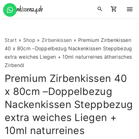
S
Zirbenkissen24.de
k
i
p
t
Start
»
Shop
»
Zirbenkissen
»
Premium Zirbenkissen
o
40 x 80cm –Doppelbezug Nackenkissen Steppbezug
c
extra weiches Liegen + 10ml naturreines ätherisches
o
Zirbenöl
n
Premium Zirbenkissen 40
t
e
x 80cm –Doppelbezug
n
Nackenkissen Steppbezug
t
extra weiches Liegen +
10ml naturreines