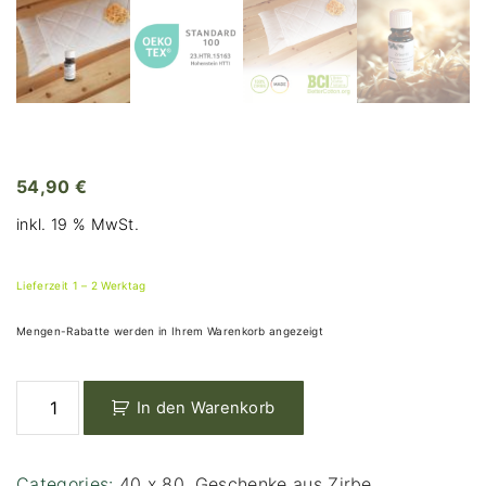
54,90
€
inkl. 19 % MwSt.
Lieferzeit 1 – 2 Werktag
Mengen-Rabatte werden in Ihrem Warenkorb angezeigt
P
In den Warenkorb
r
e
m
Categories:
40 x 80
,
Geschenke aus Zirbe
,