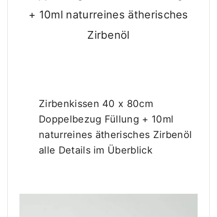
8
+ 10ml naturreines ätherisches
0
c
Zirbenöl
m
–
D
o
p
Zirbenkissen 40 x 80cm
p
e
Doppelbezug Füllung + 10ml
l
naturreines ätherisches Zirbenöl
b
alle Details im Überblick
e
z
u
g
N
a