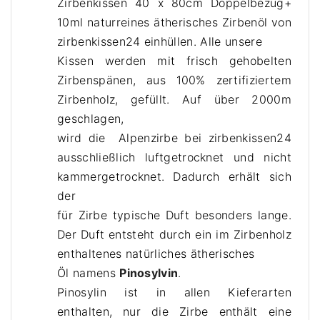
ö
Zirbenkissen 40 x 80cm Doppelbezug
+
l
10ml naturreines ätherisches Zirbenöl
von
M
zirbenkissen24 einhüllen. Alle unsere
e
Kissen werden mit frisch gehobelten
n
Zirbenspänen, aus 100% zertifiziertem
g
Zirbenholz, gefüllt. Auf über 2000m
e
geschlagen,
wird die Alpenzirbe bei zirbenkissen24
ausschließlich luftgetrocknet und nicht
kammergetrocknet. Dadurch erhält sich
der
für Zirbe typische Duft besonders lange.
Der Duft entsteht durch ein im Zirbenholz
enthaltenes natürliches ätherisches
Öl namens
Pinosylvin
.
Pinosylin ist in allen Kieferarten
enthalten, nur die Zirbe enthält eine