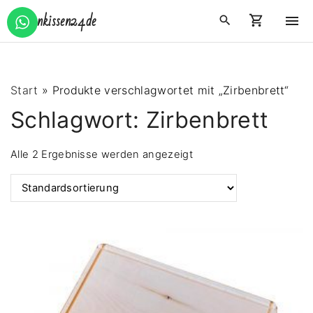
S
Zirbenkissen24.de
k
i
p
t
Start
»
Produkte verschlagwortet mit „Zirbenbrett“
o
Schlagwort:
Zirbenbrett
c
o
Alle 2 Ergebnisse werden angezeigt
n
t
e
n
t